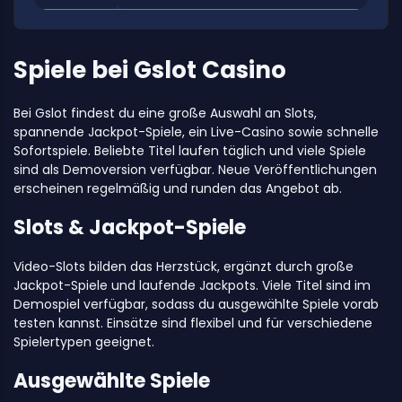
Spiele bei Gslot Casino
Bei Gslot findest du eine große Auswahl an Slots,
spannende Jackpot-Spiele, ein Live-Casino sowie schnelle
Sofortspiele. Beliebte Titel laufen täglich und viele Spiele
sind als Demoversion verfügbar. Neue Veröffentlichungen
erscheinen regelmäßig und runden das Angebot ab.
Slots & Jackpot-Spiele
Video-Slots bilden das Herzstück, ergänzt durch große
Jackpot-Spiele und laufende Jackpots. Viele Titel sind im
Demospiel verfügbar, sodass du ausgewählte Spiele vorab
testen kannst. Einsätze sind flexibel und für verschiedene
Spielertypen geeignet.
Ausgewählte Spiele