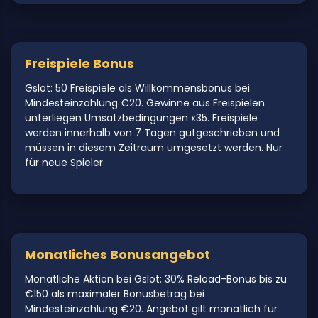
Freispiele Bonus
Gslot: 50 Freispiele als Willkommensbonus bei
Mindesteinzahlung €20. Gewinne aus Freispielen
unterliegen Umsatzbedingungen x35. Freispiele
werden innerhalb von 7 Tagen gutgeschrieben und
müssen in diesem Zeitraum umgesetzt werden. Nur
für neue Spieler.
Monatliches Bonusangebot
Monatliche Aktion bei Gslot: 30% Reload-Bonus bis zu
€150 als maximaler Bonusbetrag bei
Mindesteinzahlung €20. Angebot gilt monatlich für