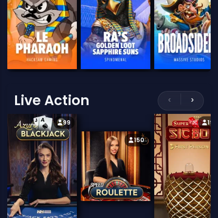
Live Action
‹
›
99
198
150