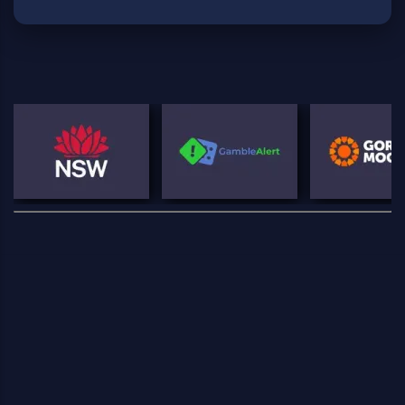
Casino
Slots
Live Casino
Neuerscheinungen
Tischspiele