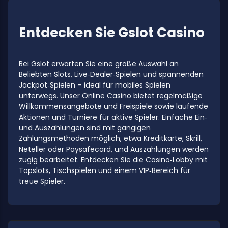
Entdecken Sie Gslot Casino
Bei Gslot erwarten Sie eine große Auswahl an
Beliebten Slots, Live‑Dealer‑Spielen und spannenden
Jackpot‑Spielen – ideal für mobiles Spielen
unterwegs. Unser Online Casino bietet regelmäßige
Willkommensangebote und Freispiele sowie laufende
Aktionen und Turniere für aktive Spieler. Einfache Ein‑
und Auszahlungen sind mit gängigen
Zahlungsmethoden möglich, etwa Kreditkarte, Skrill,
Neteller oder Paysafecard, und Auszahlungen werden
zügig bearbeitet. Entdecken Sie die Casino‑Lobby mit
Topslots, Tischspielen und einem VIP‑Bereich für
treue Spieler.