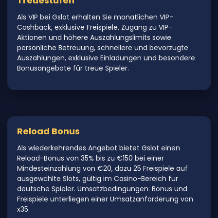
Treuestufen
Als VIP bei Gslot erhalten Sie monatlichen VIP-
Cashback, exklusive Freispiele, Zugang zu VIP-
Aktionen und höhere Auszahlungslimits sowie
persönliche Betreuung, schnellere und bevorzugte
Auszahlungen, exklusive Einladungen und besondere
Bonusangebote für treue Spieler.
Reload Bonus
Als wiederkehrendes Angebot bietet Gslot einen
Reload-Bonus von 35% bis zu €150 bei einer
Mindesteinzahlung von €20, dazu 25 Freispiele auf
ausgewählte Slots, gültig im Casino-Bereich für
deutsche Spieler. Umsatzbedingungen: Bonus und
Freispiele unterliegen einer Umsatzanforderung von
x35.