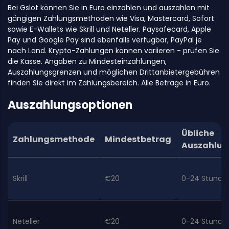
Bei Gslot können Sie in Euro einzahlen und auszahlen mit
gängigen Zahlungsmethoden wie Visa, Mastercard, Sofort
sowie E-Wallets wie Skrill und Neteller. Paysafecard, Apple
Pay und Google Pay sind ebenfalls verfügbar, PayPal je
nach Land. Krypto-Zahlungen können variieren - prüfen Sie
die Kasse. Angaben zu Mindesteinzahlungen,
Auszahlungsgrenzen und möglichen Drittanbietergebühren
finden Sie direkt im Zahlungsbereich. Alle Beträge in Euro.
Auszahlungsoptionen
Übliche
Zahlungsmethode
Mindestbetrag
Auszahlun
Skrill
€20
0-24 Stunde
Neteller
€20
0-24 Stunde